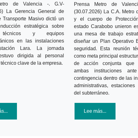
etro de Valencia -.
G.V-
Prensa Metro de Valen
26) La Gerencia General de
(30.07.2026) La C.A. Metro 
 Transporte Masivo dictó un
y el cuerpo de Protección
inducción estratégica sobre
estado Carabobo unieron es
técnicos
y
equipos
una mesa de trabajo estrat
ánicos
en las instalaciones
diseñar un Plan Operativo 
tación Lara. La jornada
seguridad. Esta reunión té
estuvo dirigida al personal
como meta principal estructu
 técnico clave de la empresa.
de acción conjunta que 
ambas instituciones ante
contingencia dentro de las i
administrativas, estacione
del subterráneo.
s...
Lee más...