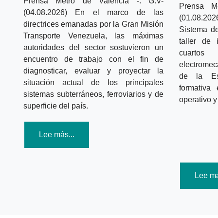
Prensa Metro de Valencia -.
G.V-
Prensa M
(04.08.2026) En el marco de las
(01.08.20
directrices emanadas por la Gran Misión
Sistema de
Transporte Venezuela, las máximas
taller de 
autoridades del sector sostuvieron un
cuartos 
encuentro de trabajo con el fin de
electromec
diagnosticar, evaluar y proyectar la
de la Es
situación actual de los principales
formativa 
sistemas subterráneos, ferroviarios y de
operativo y
superficie del país.
Lee más...
Lee má