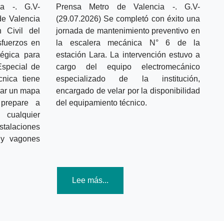
cia -.
G.V-
Prensa Metro de Valencia -.
G.V-
de Valencia
(29.07.2026) Se completó con éxito una
 Civil del
jornada de mantenimiento preventivo en
fuerzos en
la escalera mecánica N° 6 de la
égica para
estación Lara. La intervención estuvo a
Especial de
cargo del equipo electromecánico
cnica tiene
especializado de la institución,
rar un mapa
encargado de velar por la disponibilidad
prepare a
del equipamiento técnico.
 cualquier
nstalaciones
s y vagones
Lee más...