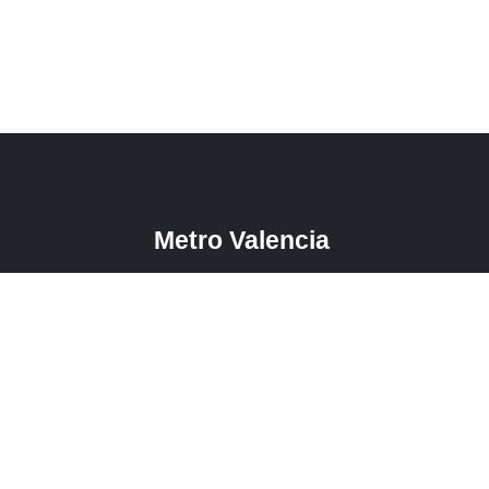
Metro Valencia
Ultimas Noticias
Conoce Metro
Av. Sesquicentenaria, local Parque Recreacional